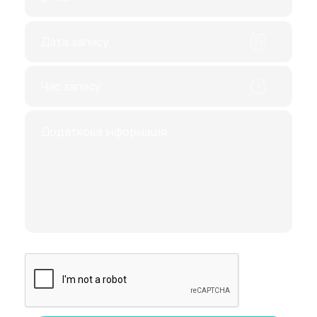
проведе всі необхідні дії. Протягом
дослідження він враховує такі параметри:
форма (при різних недугах
втрачається колишній вигляд і стає
асиметричним);
розмір (розрізняють два: маленький –
при циститах, фіброзуванні,
шистосомозі та великий – при
сечокам'яній недузі, аденомі та інших
захворюваннях);
контури;
травми стін;
наявність пухлинних утворень;
характер вмісту, наприклад, гній чи
сеча.
Після закінчення обстеження фахівці нададуть
висновок, на основі якого лікар поставить