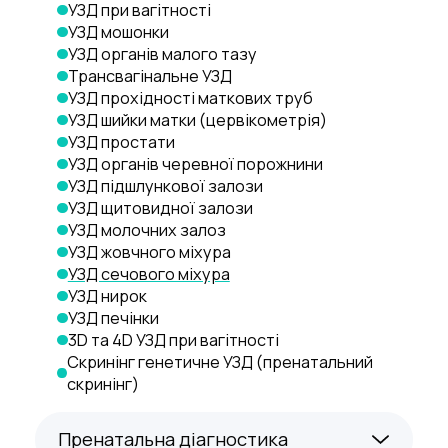
УЗД при вагітності
УЗД мошонки
УЗД органів малого тазу
Трансвагінальне УЗД
УЗД прохідності маткових труб
УЗД шийки матки (цервікометрія)
УЗД простати
УЗД органів черевної порожнини
УЗД підшлункової залози
УЗД щитовидної залози
УЗД молочних залоз
УЗД жовчного міхура
УЗД сечового міхура
УЗД нирок
УЗД печінки
3D та 4D УЗД при вагітності
Скринінг генетичне УЗД (пренатальний 
скринінг)
Пренатальна діагностика