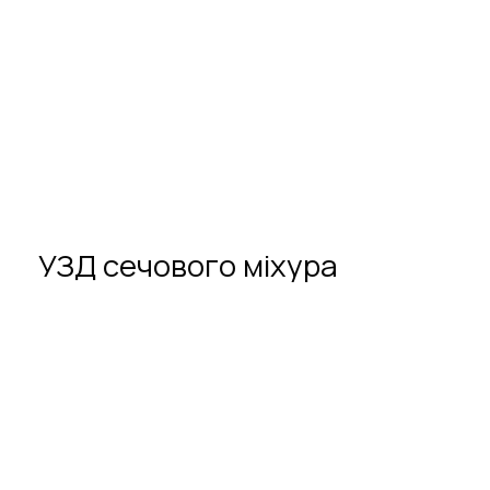
УЗД
сечового
міхура