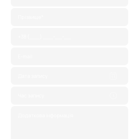
Процедура дозволяє запобігти різноманітним
серйозним захворюванням, але за умови, що
вона буде проведена своєчасно. Підготовка до
проведення не потрібна, єдине, що вам
потрібно зробити, це виключити продукти
харчування, що сприяють газоутворенню. Гази
призводять до нечіткого зображення, отже, і
висновок може бути неточним. Крім того, лікарі
використовують непрямі ознаки при
обстеженні новоутворень у пацієнтів, які
страждають на зайву вагу.
Проведення діагностики характеризується
важкодоступністю, тому є спеціальна
методика. Обстеження здійснюється на одному
боці, а потім пацієнт змінює положення та лягає
на інший.
Фахівці IPF зроблять все від них залежне, щоб
пацієнт отримав достовірні дані. Центр