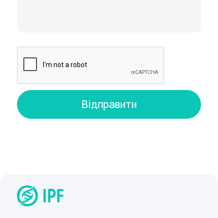
оснащений сучасним обладнанням, яке надає
високоточні результати та дозволяє
призначити правильне лікування. Телефонуйте
та записуйтесь на УЗД нирок та надниркових
залоз у Києві!