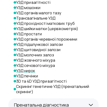
УЗД при вагітності
УЗД мошонки
УЗД органів малого тазу
Трансвагінальне УЗД
УЗД прохідності маткових труб
УЗД шийки матки (цервікометрія)
УЗД простати
УЗД органів черевної порожнини
УЗД підшлункової залози
УЗД щитовидної залози
УЗД молочних залоз
УЗД жовчного міхура
УЗД сечового міхура
УЗД нирок
УЗД печінки
3D та 4D УЗД при вагітності
Скринінг генетичне УЗД (пренатальний 
скринінг)
Пренатальна діагностика