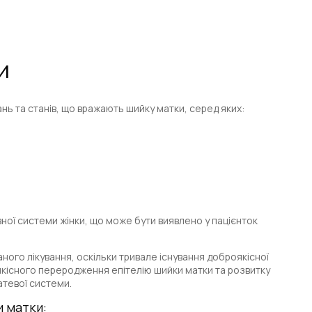
и
нь та станів, що вражають шийку матки, серед яких:
ної системи жінки, що може бути виявлено у пацієнток
ого лікування, оскільки тривале існування доброякісної
якісного переродження епітелію шийки матки та розвитку
атевої системи.
и матки: