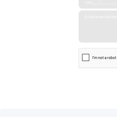
Радіохі
тканин 
Радіо
ерозі
лейко
коагу
диспл
біопс
коніз
видал
видал
при п
при н
при н
В медичн
виробни
безболі
радіохі
Апарат 