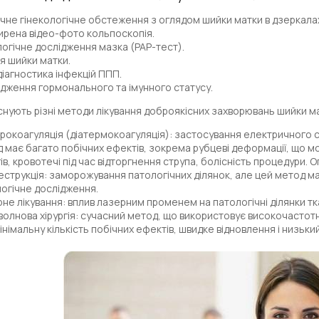
чне гінекологічне обстеження
з оглядом шийки матки в дзеркала
рена відео-фото кольпоскопія.
огічне дослідження мазка (PAP-тест).
ія шийки матки.
іагностика інфекцій ППП.
дження гормонального та імунного статусу.
існують різні методи лікування доброякісних захворювань шийки м
рокоагуляція (діатермокоагуляція): застосування електричного с
 має багато побічних ефектів, зокрема рубцеві деформації, що м
ів, кровотечі під час відторгнення струпа, болісність процедури.
еструкція: заморожування патологічних ділянок, але цей метод ма
логічне дослідження.
не лікування: вплив лазерним променем на патологічні ділянки тк
волнова хірургія: сучасний метод, що використовує високочастотн
інімальну кількість побічних ефектів, швидке відновлення і низьки