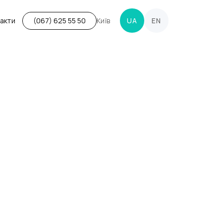
акти
Київ
UA
EN
(067) 625 55 50