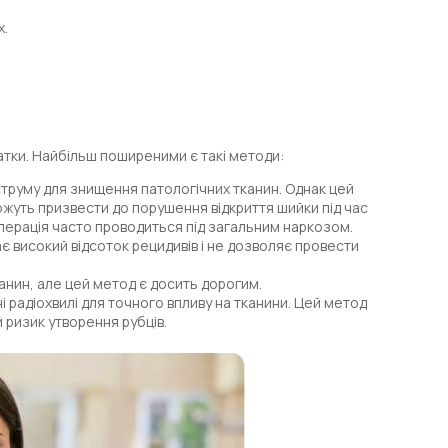
х.
атки. Найбільш поширеними є такі методи:
труму для знищення патологічних тканин. Однак цей
ожуть призвести до порушення відкриття шийки під час
 Операція часто проводиться під загальним наркозом.
є високий відсоток рецидивів і не дозволяє провести
анин, але цей метод є досить дорогим.
і радіохвилі для точного впливу на тканини. Цей метод
й ризик утворення рубців.