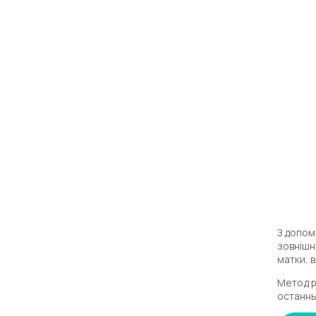
З допом
зовнішн
матки, 
Метод р
останнь