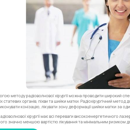
огою методу радіоволнової хірургії можна проводити широкий спе
іх статевих органів, піхви та шийки матки. Радіохірургічний метод
виконувати конізацію, лікувати зону деформації шийки матки за о
адіоволнової хірургії має всі переваги високоенергетичного лазера
ого значно меншою вартістю лікування та мінімальним ризиком дл