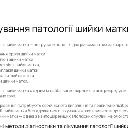
ування
патології
шийки
матк
ія шийки матки — це групове поняття для різноманітних захворюва
ання ерозії шийки матки;
піон шийки матки;
етріоз шийки матки;
плакія шийки матки;
азія шийки матки;
и шийки матки.
ія шийки матки є одним із найбільш поширених станів репродуктив
вих груп.
орювання потребують своєчасного виявлення та правильно підібран
ії шийки матки без адекватного лікування може призвести до зло
йки матки — однієї з найпоширеніших злоякісних пухлин жіночої ст
і методи діагностики та лікування патології шийк