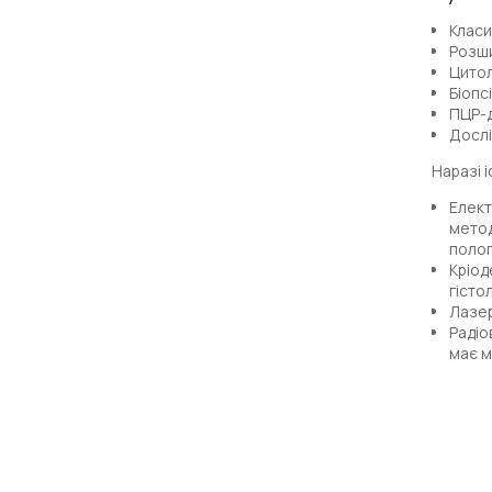
Класи
Розши
Цитол
Біопс
ПЦР-д
Дослі
Наразі 
Елект
метод
полог
Кріод
гісто
Лазер
Радіо
має м