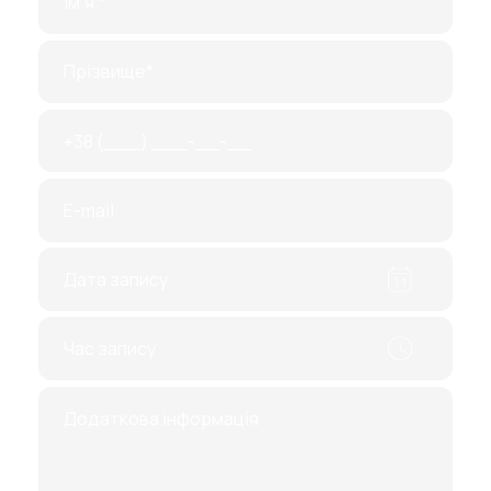
креатинін (дійсний до 12 днів);
аналіз крові на глюкозу (дійсний до 12
днів);
здавання крові на вірусні
захворювання: ВІЛ, гепатит А та С,
сифіліс (результат дійсний протягом 6
місяців);
аналіз сечі загальний (дійсний до 12
днів);
мазки на ІПСШ, флору, онкоцитологію;
проведення УЗД;
флюорографія;
ЕКГ;
кольпоскопія;
обов'язковий огляд гінеколога.
Діагностична лапароскопія також вимагає здачі
перерахованих вище аналізів, так як для неї