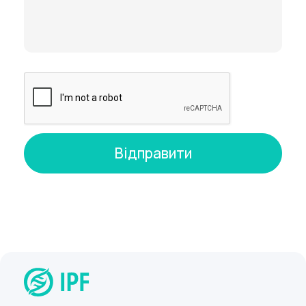
використовується анестезія. Лікарю важливо
переконатись, що організм пацієнта здатний
перенести наркоз.
Як робиться лапароскопія?
Лапароскопія маткових труб та лікування інших
патологічних захворювань починається із
запровадження пацієнту загального наркозу.
Далі на шкірі черевної порожнини робиться
невеликий розріз від 1 до 2 см через який
вводиться маніпулятор. Потім необхідно
провести нагнітання черевної порожнини
вуглекислим газом. Це забезпечує кращу
видимість органів. Створюється зазор між
черевною стінкою та внутрішніми органами
малого таза.
Обов'язковою умовою є введення лапароскопа
з джерелом світла і прикріпленої на кінці