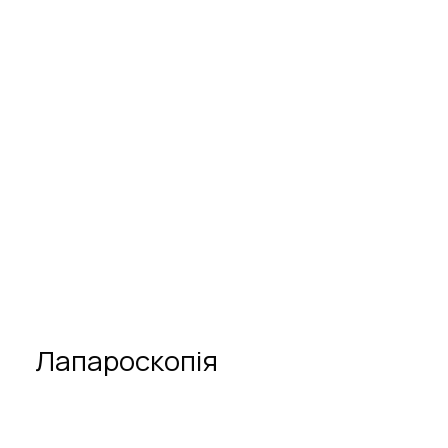
Школа для вагітних
Скринінг генетичне УЗД (пренатальний 
 Партнерство під час пологів
скринінг)
Лапароскопія