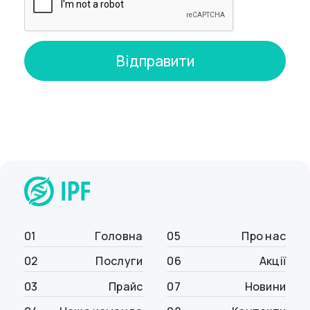
Фахівці IPF проводили процедуру багато разів,
тому ми гарантуємо вам достовірність
результатів та швидке обстеження.
Ультразвукова діагностика одна з
найбезпечніших і недорогих на сьогоднішній
день. Вартість оптимальна та доступна для
кожної людини. Для запису на УЗД підшлункової
залози зв'яжіться будь-яким зручним способом
або відвідайте медичний центр.
01
Головна
05
Про нас
02
Послуги
06
Акції
03
Прайс
07
Новини