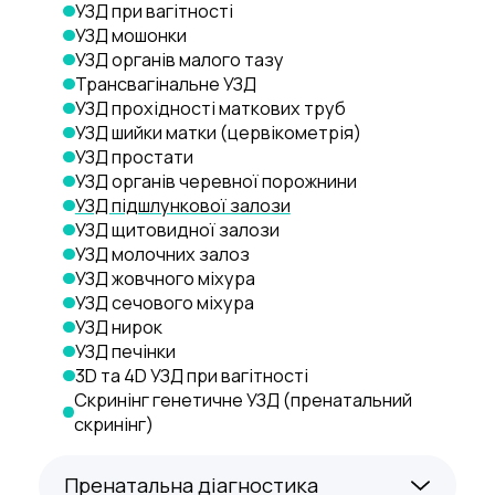
УЗД при вагітності
УЗД мошонки
УЗД органів малого тазу
Трансвагінальне УЗД
УЗД прохідності маткових труб
УЗД шийки матки (цервікометрія)
УЗД простати
УЗД органів черевної порожнини
УЗД підшлункової залози
УЗД щитовидної залози
УЗД молочних залоз
УЗД жовчного міхура
УЗД сечового міхура
УЗД нирок
УЗД печінки
3D та 4D УЗД при вагітності
Скринінг генетичне УЗД (пренатальний 
скринінг)
Пренатальна діагностика