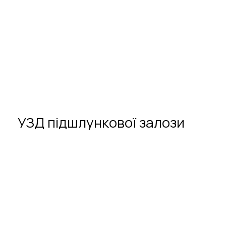
УЗД
підшлункової
залози