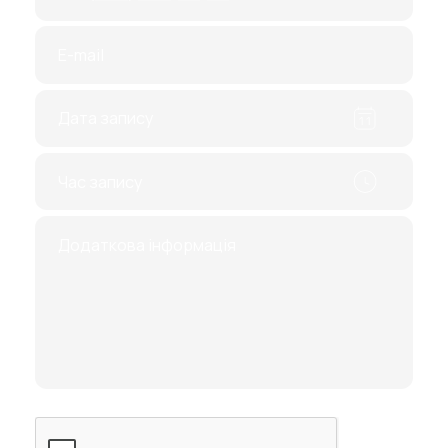
УЗД. Процедура безболісна і триває трохи
більше 10 хвилин. Пацієнт займає позицію
лежачи на спині, а потім змінює її лягаючи на
правий чи лівий бік. Лікар наносить спеціальний
гель на живіт і з допомогою датчика починає
обстеження.
Скільки коштує УЗД підшлункової
залози
Підшлункова залоза – одна із складових
елементів черевної порожнини. Тому вона
входить до комплексу УЗИ брюшной полости.
Вартість послуги в клініці IPF складає від 300
грн, конкретні ціни можна переглянути у
наведеному прайсе. Нижче під прайсом Ви
можете одразу заповнити форму та записатися
на прийом.