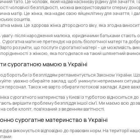
ичний тато. Це чоловік, який надав насіннєву рідину для зачаття, 
ості чоловічої безплідності, можна використовувати сперму доно
ична матір. Це жінка, яка надає свою яйцеклітину для зачаття, і 
ських ооцитів.
атна мама. Це здорова жінка дітородного віку, яка згодна виносит
ь увагу: після народження малюка, юридичними батьками стають ос
. Сурогатна мати не претендує на роль біологічної матері та добр
 Варто розуміти, що послуги сурогатної матері – це можливість в
спорідненості з жінкою, яка погодилася на такий шляхетний вчинок
ати сурогатною мамою в Україні
од боротьби із безпліддям регламентується Законом України. Щоб 
уйте: уважно обирайте заклад, щоб уникнути неприємних ситуацій. Оц
ся персонал. Також не варто обирати потокові заклади. Адже важ
ніка сурогатного материнства у Києві із турботою відноситься до с
ають вирішити проблему безпліддя іншої сім'ї. Ми маємо всю доз
на себе клопіт, пов'язаний з веденням вагітності.
конно сурогатне материнство в Україні
едура виконується відповідно до правових норм. На території наш
тами: