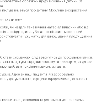
і виконуватиме обов'язки щодо виховання дитини. За
ра.
далі піклуватиметься про дитину. Можливе використання
и чужу дитину.
оби, які надали генетичний матеріал (власний або від
овільно віддає дитину.Багатьох цікавить моральний
икористовувати чужу матку для виношування плоду. Дитина
.
стати сурмамою, слід звернутись до профільної клініки.
ініть відгуки, відвідайте клініку та перевірте, як до вас
ливо, щоб вам приділяли максимум уваги.
урмів. Адже ви наші пацієнти, які добровільно
вільну документацію, офіційно оформляємо договори і
ої країни вона дозволена та регламентується такими