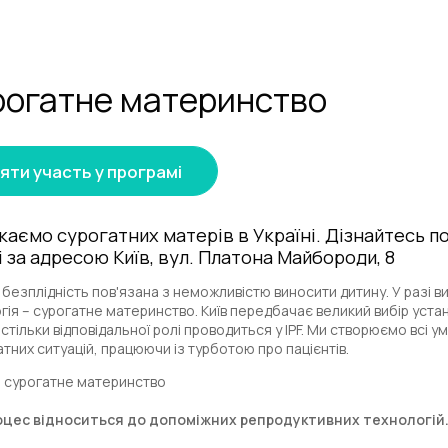
рогатне
материнство
яти участь у програмі
каємо сурогатних матерів в Україні. Дізнайтесь по
і за адресою Київ, вул. Платона Майбороди, 8
 безплідність пов'язана з неможливістю виносити дитину. У разі
гія – сурогатне материнство. Київ передбачає великий вибір устан
стільки відповідальної ролі проводиться у IPF. Ми створюємо всі у
тних ситуацій, працюючи із турботою про пацієнтів.
 сурогатне материнство
цес відноситься до допоміжних репродуктивних технологій. 