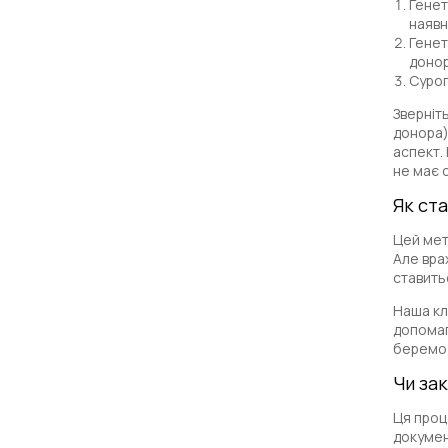
Генет
наявн
Генет
донор
Сурог
Зверніт
донора)
аспект.
не має 
Як ст
Цей мет
Але врах
ставить
Наша клі
допомаг
беремо 
Чи за
Ця проц
докумен