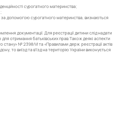
іденційності сурогатного материнства;
;
ної за допомогою сурогатного материнства, визнаються
лення документації. Для реєстрації дитини слід надати
ю для отримання батьківських прав.Також деякі аспекти
 стану» № 2398/VI та «Правилами держ. реєстрації актів
ну, то виїзд та в'їзд на територію України виконується
ї нашої клініки сурогатного материнства перелік
звиток плода, і про безпеку жінки, яка погодилася
 параметрам: