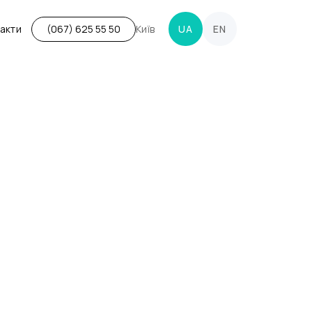
акти
Київ
UA
EN
(067) 625 55 50