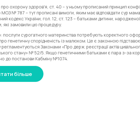
 про охорону здоров'я, ст. 40 – у ньому прописаний принцип конф
 МОЗ № 787 – тут прописані вимоги, яким має відповідати сур мама
ний кодекс України, гол. 12, ст. 123 – батьками дитини, народже
, які замовили цю процедуру.
: послуги сурогатного материнства потребують коректного оформ
 про генетичну спорідненість із малюком. Це є законною підставо
 регламентуються Законами «Про держ. реєстрації актів цивільного
ького стану» № 52/5. Якщо генетичними батьками є пара з-за кордо
дно до постанови Кабміну №1074.
оже стати сурмамою?
тати більше
хто слідує лише пунктам, зазначеним у наказі МОЗ. Але на територі
Приховати
ь трохи розширено. Адже ми дбаємо про здоров'я та коректний ро
и чужого малюка.
 роль сурогатної матері підходять дівчата, які відповідають таким
огатне материнство
не та ментальне здоров'я – обстеження оплачує наша клініка;
тність судимостей;
д 19 до 35 років;
тність шкідливих звичок;
ість власної здорової дитини;