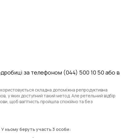
дробиці за телефоном (044) 500 10 50 або в
 використовується складна допоміжна репродуктивна
ов, у яких доступний такий метод. Але ретельний відбір
мови, щоб вагітність пройшла спокійно та без
У ньому беруть участь 3 особи: