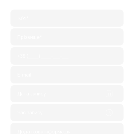
багато патологій, включаючи ерозію,
ектопію, дисплазію, а також
кондиломи та поліпи;
кісти піхви;
проблеми з фаллопієвими трубами –
позаматкова вагітність, стриктури,
порушення прохідності та
гідросальпінкс;
захворювання яєчників, включаючи
полікістоз, кісти та інші доброякісні
новоутворення;
патології матки – малоінвазивна
хірургія ефективна при міомі, поліпах,
ендометріозі, синехіях та аденоміозі;
лікування трубного та
перитонеального безпліддя;
усунення завмерлої вагітності;
боротьба з опущенням та випадінням