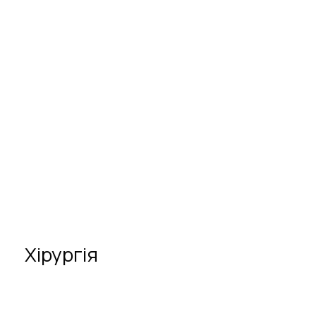
Школа для вагітних
Скринінг генетичне УЗД (пренатальний 
 Партнерство під час пологів
скринінг)
Хірургія