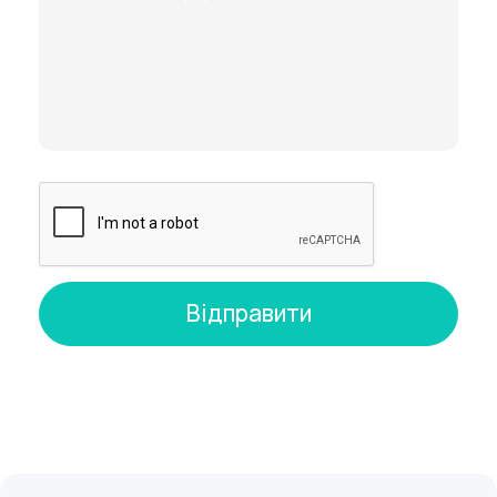
органів малого таза;
зупинка кровотеч в період менопаузи.
Лікарі з IPF завжди готові до проведення
планових та екстрених ендоскопічних операцій.
У штаті клініки працюють лікарі вищої категорії,
професори та доктори наук – ці спеціалісти
поєднують академічні знання з масштабним
практичним досвідом. Ми зробили хірургічне
лікування максимально безпечним і
комфортним для пацієнтів. З нами ви отримуєте
результат.