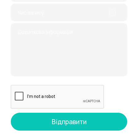
за допомогою безпечної технології.
З 32 по 34 тижні (третій скринінг) лікарі
оцінюють розвиток дитини, динаміку, а також
пропорції її тіла. Не менше уваги приділяється
стану плаценти та навколоплідних вод,
визначаються джерела кисневого голодування
у плода. Також під час дослідження
виявляються захворювання, що могли стати
наслідком перенесених інфекцій матері.
На жаль, існує багато міфів про шкідливість
процедури, але це не має нічого спільного з
дійсністю. Скринінг при вагітності особливо не
відрізняється від ультразвукового
дослідження. У разі вона передбачає
докладний аналіз плоду щодо виявлення низки
захворювань, а чи не конкретного. Генетичний
скринінг УЗД призначається жінкам у різному
віці та стані здоров'я. Це високоефективний