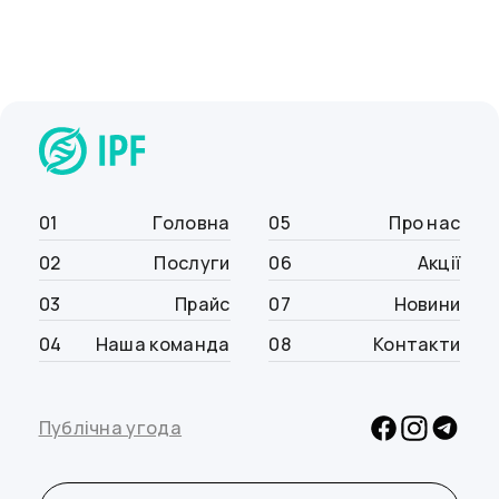
захід, який подарує вам душевний спокій.
Скільки коштує скринінг для вагітних? Для
запису в IPF на скринінгове УЗД у Києві
зателефонуйте або приходьте до нас. Ми
пропонуємо кваліфіковану допомогу та
обстеження на високоточному обладнанні.
01
Головна
05
Про нас
02
Послуги
06
Акції
03
Прайс
07
Новини
04
Наша команда
08
Контакти
Публічна угода