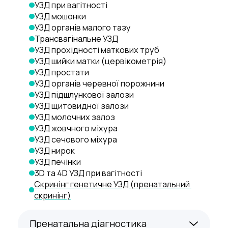
УЗД при вагітності
УЗД мошонки
УЗД органів малого тазу
Трансвагінальне УЗД
УЗД прохідності маткових труб
УЗД шийки матки (цервікометрія)
УЗД простати
УЗД органів черевної порожнини
УЗД підшлункової залози
УЗД щитовидної залози
УЗД молочних залоз
УЗД жовчного міхура
УЗД сечового міхура
УЗД нирок
УЗД печінки
3D та 4D УЗД при вагітності
Скринінг генетичне УЗД (пренатальний 
скринінг)
Пренатальна діагностика