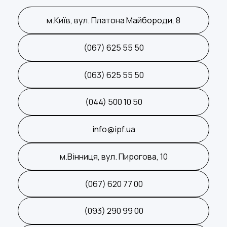
досвідчений фахівець в області генетики чекає
вас в IPF. Ми маємо в розпорядженні інноваційне
м.Київ, вул. Платона Майбороди, 8
устаткування нового покоління. Ви отримуєте
точну діагностику і коректне лікування. Наші
(067) 625 55 50
доктори зроблять все, щоб ви змогли зачати і
виносити здорового малюка.
(063) 625 55 50
Записатися на консультацію можна прямо
зараз: (044) 500 10 50.
(044) 500 10 50
info@ipf.ua
м.Вінниця, вул. Пирогова, 10
(067) 620 77 00
(093) 290 99 00