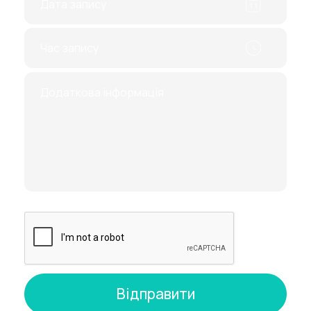
оточує ембріон;
амниоцентез - аналіз навколоплідних
вод;
кордоцентез - пункція пуповини.
Інвазивні методики досить небезпечні, тому
проводити їх можуть тільки кваліфіковані
фахівці з великим практичним досвідом. Не
забувайте про це, вибираючи лікаря.
Що лікує генетик
Лікар розглядає ознаки, що передаються на
генетичному рівні, і виявляє спадкові
відхилення. На підставі отриманих даних, він
ставить точний діагноз. Також лікар-генетик
розраховує міру ризику розвитку ряду
спадкових патологій. Потім, він роз'яснює ці