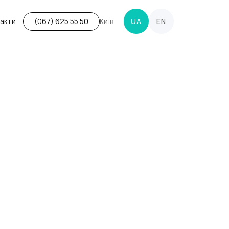
акти
Київ
UA
EN
(067) 625 55 50
Ціна