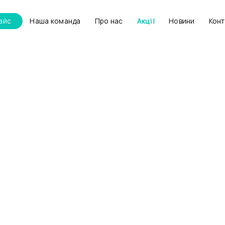
айс
Наша команда
Про нас
Акції
Новини
Конт
Акушерське
відділення
азва послуги