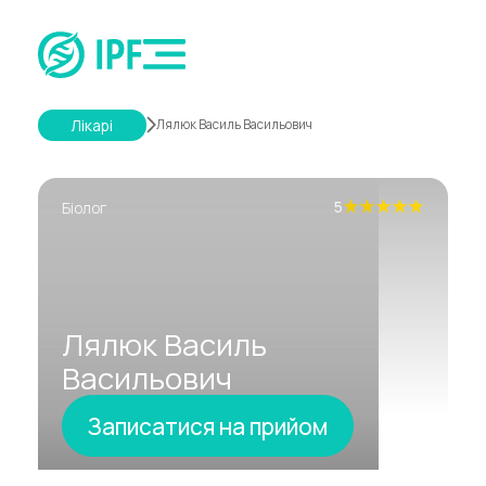
Лікарі
Лялюк Василь Васильович
5
Біолог
Лялюк
Василь
Васильович
Записатися на прийом