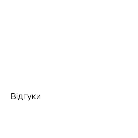
Відгуки
У цього лікаря поки немає відгуків