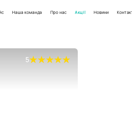
йс
Наша команда
Про нас
Акції
Новини
Контак
5
• Прегравідарна підг
• Ведення вагітност
розвитку плода, резу
• Проведення фізіоло