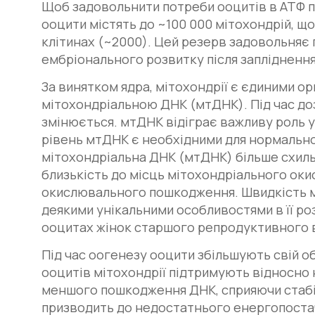
Щоб задовольнити потреби ооцитів в АТФ пі
ооцити містять до ~100 000 мітохондрій, що 
клітинах (~2000). Цей резерв задовольняє 
ембріонального розвитку після запліднення
За винятком ядра, мітохондрії є єдиними о
мітохондріальною ДНК (мтДНК). Під час доз
змінюється. мтДНК відіграє важливу роль у
рівень мтДНК є необхідними для нормально
мітохондріальна ДНК (мтДНК) більше схил
близькість до місць мітохондріального окис
окислювального пошкодження. Швидкість му
деякими унікальними особливостями в її ро
ооцитах жінок старшого репродуктивного вік
Під час оогенезу ооцити збільшують свій об
ооцитів мітохондрії підтримують відносно
меншого пошкодження ДНК, сприяючи стабіл
призводить до недостатнього енергопостач