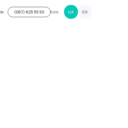
ти
Київ
UA
EN
(067) 625 55 50