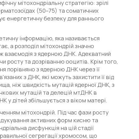
фічну мітохондріальну стратегію: зрілі
сперматозоїдах (50–75) та соматичних
чує енергетичну безпеку для раннього
нетичну інформацію, яка називається
ає, а розподіл мітохондрій значно
кож взаємодія з ядерною ДНК. Адекватний
и росту та дозріванню ооцитів. Крім того,
я порівняно з ядерною ДНК через її
язаних з ДНК, які можуть захистити її від
а, ніж швидкість мутацій ядерної ДНК, з
очкових мутацій та делецій мтДНК в
К у дітей збільшується з віком матері.
иченням мітохондрій. Під час фази росту
родукування активних форм кисню та
ріальна дисфункція на цій стадії
равильної сегрегації хромосом, що