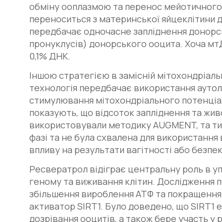
обміну ооплазмою та перенос мейотичного
переноситься з материнської яйцеклітини 
передбачає одночасне запліднення донорсь
пронуклусів) донорського ооцита. Хоча мт
0,1% ДНК.
Іншою стратегією в замісній мітохондріальн
технологія передбачає використання аутоло
стимулювання мітохондріального потенціал
показують, що відсоток запліднення та жив
використовували методику AUGMENT, та ти
фазі та не була схвалена для використання
впливу на результати вагітності або безпе
Ресвератрол відіграє центральну роль в уп
геному та виживання клітин. Дослідження п
збільшення вироблення АТФ та покращення 
активатор SIRT1. Було доведено, що SIRT1 
дозрівання ооцитів, а також бере участь у 