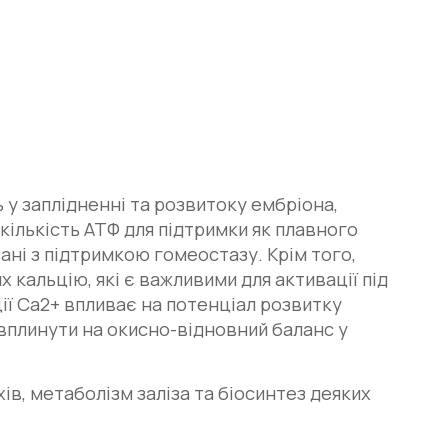
 у заплідненні та розвитоку ембріона,
кількість АТФ для підтримки як плавного
зані з підтримкою гомеостазу. Крім того,
 кальцію, які є важливими для активації під
ії Ca2+ впливає на потенціал розвитку
вплинути на окисно-відновний баланс у
ів, метаболізм заліза та біосинтез деяких