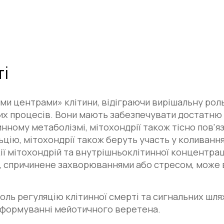
ті
и центрами» клітини, відіграючи вирішальну роль
цих процесів. Вони мають забезпечувати достатню 
тинному метаболізмі, мітохондрії також тісно пов'я
цію, мітохондрії також беруть участь у коливаннях
ії мітохондрій та внутрішньоклітинної концентрац
ю, спричинене захворюваннями або стресом, може 
ль регуляцію клітинної смерті та сигнальних шлях
у формуванні мейотичного веретена.