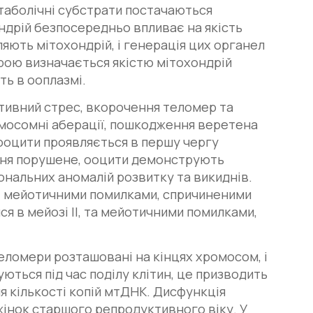
етаболічні субстрати постачаються
ндрій безпосередньо впливає на якість
яють мітохондрій, і генерація цих органел
ірою визначається якістю мітохондрій
ть в ооплазмі.
ативний стрес, вкорочення теломер та
мосомні аберації, пошкодження веретена
 ооцити проявляється в першу чергу
ання порушене, ооцити демонструють
ональних аномалій розвитку та викиднів.
н: мейотичними помилками, спричиненими
ся в мейозі II, та мейотичними помилками,
еломери розташовані на кінцях хромосом, і
уються під час поділу клітин, це призводить
 кількості копій мтДНК. Дисфункція
жінок старшого репродуктивного віку. У