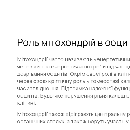
Роль
мітохондрій
в
ооци
Мітохондрії часто називають «енергетичним
через високі енергетичні потреби під час 
дозрівання ооцитів. Окрім своєї ролі в клі
через свою критичну роль у гомеостазі каль
час запліднення. Підтримка належної функц
ооцитів. Будь-яке порушення рівня кальці
клітині.
Мітохондрії також відіграють центральну ро
органічних сполук, а також беруть участь 