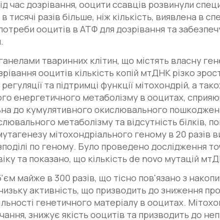
д час дозрівання, ооцити ссавців розвинули специ
в тисячі разів більше, ніж кількість, виявлена в 
потреби ооцитів в АТФ для дозрівання та забезпе
.
рганелами тваринних клітин, що містять власну ге
рівання ооцитів кількість копій мтДНК різко зрост
 регуляції та підтримці функції мітохондрій, а та
го енергетичного метаболізму в ооцитах, сприяюч
ьна до кумулятивного окислювального пошкодженн
лювального метаболізму та відсутність білків, пов'
тагенезу мітохондріального геному в 20 разів вищ
зподілі по геному. Було проведено дослідження т
у та показано, що кількість de novo мутацій мтДН
'єм майже в 300 разів, що тісно пов'язано з накоп
 низьку активність, що призводить до зниження п
ьності генетичного матеріалу в ооцитах. Мітохонд
ання, знижує якість ооцитів та призводить до неп