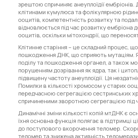
зрештою спричиняє анеуплоїдії ембріонів. 
клітинами кумулюса та фолікулярною рідино
ооцитів, компетентність розвитку та подал
відновлюється під час розвитку ембріона д
ооцитів, оскільки мітохондрії, що перенося
Клітинне старіння – це складний процес, щ
пошкодження ДНК, що сприяють мутаціям. 
поділу та пошкодження органел, а також мо
порушенням дозрівання як ядра, так і цит
підвищену частоту анеуплоїдії. Ця нездатн
Помилки в кількості хромосом у старих оо
передчасною сегрегацією сестринських хрома
спричиненими зворотною сегрегацією під 
Динамічні зміни кількості копій мтДНК є о
їхня основна функція полягає в підтримці ц
до поступового вкорочення теломер. Скор
теломер та знижена активність теломерази