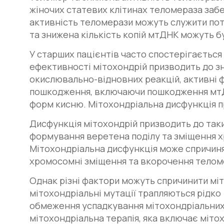
жіночих статевих клітинах теломераза заб
активність теломерази можуть служити по
та знижена кількість копій мтДНК можуть б
У старших пацієнтів часто спостерігається 
ефективності мітохондрій призводить до з
окислювально-відновних реакцій, активні 
пошкодження, включаючи пошкодження мтДН
форм кисню. Мітохондріальна дисфункція пр
Дисфункція мітохондрій призводить до так
формування веретена поділу та зміщення х
Мітохондріальна дисфункція може спричинят
хромосомні зміщення та вкорочення теломер
Однак різні фактори можуть спричинити міт
мітохондріальні мутації трапляються рідко 
обмеження успадкування мітохондріальних
мітохондріальна терапія, яка включає міто