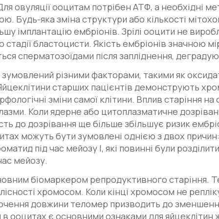
Для овуляції ооцитам потрібен АТФ, а необхідні м
ю. Будь-яка зміна структури або кількості мітохо
ьшу імплантацію ембріонів. Зрілі ооцити не виробл
о стадії бластоцисти. Якість ембріонів значною м
ться сперматозоїдами після запліднення, деградую
о зумовлений різними факторами, такими як оксид
Яйцеклітини старших пацієнтів демонструють хро
рфологічні зміни самої клітини. Вплив старіння на
оплазми. Коли ядерне або цитоплазматичне дозрів
ість до дозрівання ще більше збільшує ризик ембрі
цитах можуть бути зумовлені однією з двох причи
тид під час мейозу I, які повинні були розділити
час мейозу.
сновним біомаркером репродуктивного старіння. Т
ілісності хромосом. Коли кінці хромосом не реплік
очення довжини теломер призводить до зменшення
 в ооцитах є основними ознаками для яйцеклітин 