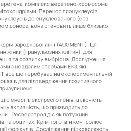
 веретена, комплекс веретено-хромосома
мітохондріями. Перенос пронуклеусів
онуклеусів до енуклеованого (без
мом донора, вона становить лише близько
ндрій зародкової лінії (AUGMENT). Ця
н жінки (гранульозних клітин), для
ення та розвитку ембріона. Дослідження
ами з невдалим спробами ЕКЗ, які
NT все ще перебуває на експериментальній
 доказів для підтвердження позитивного
 призупинено.
ю енергії, експресію генів, цілісність
ьну активність, що призводить до
ини. Ресвератрол діє як потужний
в та ооцитах. Крім того, він контролює
резії фолікулів. Дослідження підкреслюють