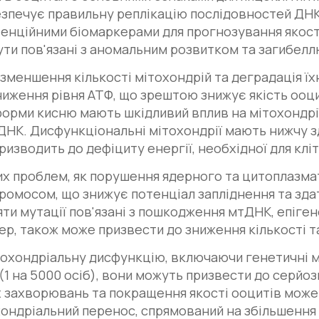
езпечує правильну реплікацію послідовностей ДНК
тенційними біомаркерами для прогнозування якост
ути пов'язані з аномальним розвитком та загибелл
зменшення кількості мітохондрій та деградація їхн
ниження рівня АТФ, що зрештою знижує якість ооц
форми кисню мають шкідливий вплив на мітохондрі
К. Дисфункціональні мітохондрії мають нижчу з
изводить до дефіциту енергії, необхідної для клі
их проблем, як порушення ядерного та цитоплазм
ромосом, що знижує потенціал запліднення та зда
и мутації пов'язані з пошкодження мтДНК, епігене
, також може призвести до зниження кількості та
охондріальну дисфункцію, включаючи генетичні му
(1 на 5000 осіб), вони можуть призвести до серйо
 захворювань та покращення якості ооцитів може
хондріальний перенос, спрямований на збільшення 