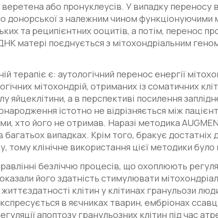
 веретена або пронуклеусів. У випадку переносу
до донорської з належним чином функціонуючими 
ких та реципієнтних ооцитів, а потім, перенос пр
ДНК матері поєднується з мітохондріальним гено
ій терапіє є: аутологічний перенос енергії мітохо
гічних мітохондрій, отриманих із соматичних кліти
у яйцеклітини, а в перспективі посилення заплідн
онародження істотно не відрізняється між пацієнт
ми, хто його не отримав. Наразі методика AUGME
 в багатьох випадках. Крім того, бракує достатніх
ку, тому клінічне використання цієї методики було
равлінні безліччю процесів, що охоплюють регуляці
оказали його здатність стимулювати мітохондріал
життєздатності клітин у клітинах гранульози люд
експресується в яєчниках тварин, ембріонах ссавці
регуляції апоптозу гранульозних клітин під час ат