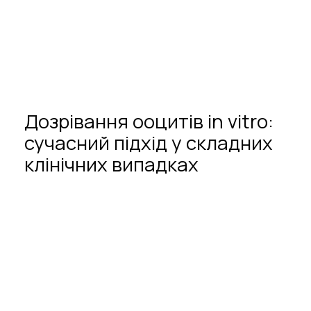
Дозрівання
ооцитів
in
vitro:
сучасний
підхід
у
складних
клінічних
випадках